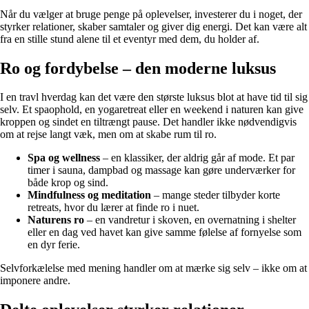
Når du vælger at bruge penge på oplevelser, investerer du i noget, der
styrker relationer, skaber samtaler og giver dig energi. Det kan være alt
fra en stille stund alene til et eventyr med dem, du holder af.
Ro og fordybelse – den moderne luksus
I en travl hverdag kan det være den største luksus blot at have tid til sig
selv. Et spaophold, en yogaretreat eller en weekend i naturen kan give
kroppen og sindet en tiltrængt pause. Det handler ikke nødvendigvis
om at rejse langt væk, men om at skabe rum til ro.
Spa og wellness
– en klassiker, der aldrig går af mode. Et par
timer i sauna, dampbad og massage kan gøre underværker for
både krop og sind.
Mindfulness og meditation
– mange steder tilbyder korte
retreats, hvor du lærer at finde ro i nuet.
Naturens ro
– en vandretur i skoven, en overnatning i shelter
eller en dag ved havet kan give samme følelse af fornyelse som
en dyr ferie.
Selvforkælelse med mening handler om at mærke sig selv – ikke om at
imponere andre.