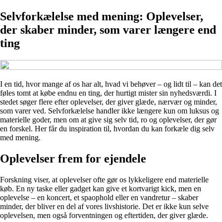
Selvforkælelse med mening: Oplevelser,
der skaber minder, som varer længere end
ting
I en tid, hvor mange af os har alt, hvad vi behøver – og lidt til – kan det
føles tomt at købe endnu en ting, der hurtigt mister sin nyhedsværdi. I
stedet søger flere efter oplevelser, der giver glæde, nærvær og minder,
som varer ved. Selvforkælelse handler ikke længere kun om luksus og
materielle goder, men om at give sig selv tid, ro og oplevelser, der gør
en forskel. Her får du inspiration til, hvordan du kan forkæle dig selv
med mening.
Oplevelser frem for ejendele
Forskning viser, at oplevelser ofte gør os lykkeligere end materielle
køb. En ny taske eller gadget kan give et kortvarigt kick, men en
oplevelse – en koncert, et spaophold eller en vandretur – skaber
minder, der bliver en del af vores livshistorie. Det er ikke kun selve
oplevelsen, men også forventningen og eftertiden, der giver glæde.