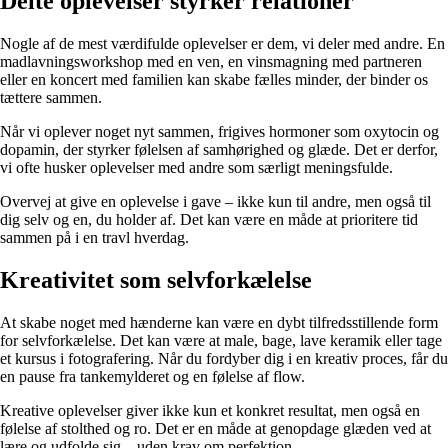
Delte oplevelser styrker relationer
Nogle af de mest værdifulde oplevelser er dem, vi deler med andre. En
madlavningsworkshop med en ven, en vinsmagning med partneren
eller en koncert med familien kan skabe fælles minder, der binder os
tættere sammen.
Når vi oplever noget nyt sammen, frigives hormoner som oxytocin og
dopamin, der styrker følelsen af samhørighed og glæde. Det er derfor,
vi ofte husker oplevelser med andre som særligt meningsfulde.
Overvej at give en oplevelse i gave – ikke kun til andre, men også til
dig selv og en, du holder af. Det kan være en måde at prioritere tid
sammen på i en travl hverdag.
Kreativitet som selvforkælelse
At skabe noget med hænderne kan være en dybt tilfredsstillende form
for selvforkælelse. Det kan være at male, bage, lave keramik eller tage
et kursus i fotografering. Når du fordyber dig i en kreativ proces, får du
en pause fra tankemylderet og en følelse af flow.
Kreative oplevelser giver ikke kun et konkret resultat, men også en
følelse af stolthed og ro. Det er en måde at genopdage glæden ved at
lære og udfolde sig – uden krav om perfektion.