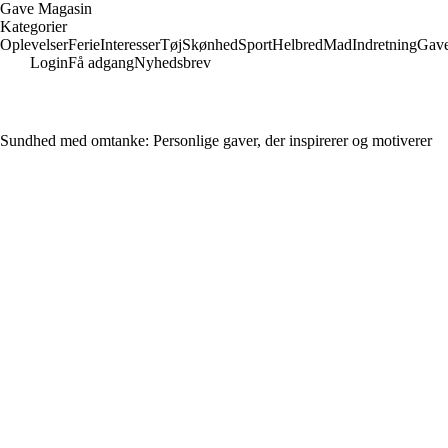
Gave Magasin
Kategorier
Oplevelser
Ferie
Interesser
Tøj
Skønhed
Sport
Helbred
Mad
Indretning
Gav
Login
Få adgang
Nyhedsbrev
Sundhed med omtanke: Personlige gaver, der inspirerer og motiverer