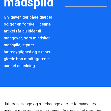
madspild
Giv gaver, der både glæder
og gør en forskel. I denne
artikel får du idéer til
madgaver, som mindsker
madspild, støtter
bæredygtighed og skaber
glæde hos modtageren –
uanset anledning.
Jul, fødselsdage og mærkedage er ofte forbundet med
gaver – men mange af os kender følelsen af at modtage